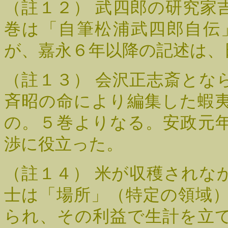
（註１２）
武四郎の研究家
巻は「自筆松浦武四郎自伝
が、嘉永６年以降の記述は、
（註１３）
会沢正志斎とな
斉昭の命により編集した蝦
の。５巻よりなる。安政元
渉に役立った。
（註１４）
米が収穫されな
士は「場所」（特定の領域
られ、その利益で生計を立