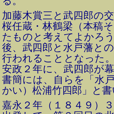
る。
加藤木賞三と武四郎の
桜任蔵・林鶴梁（本稿
たものと考えてよかろ
後、武四郎と水戸藩と
行われることとなった
安政２年に、武四郎が
書簡には、自らを「水
かい）松浦竹四郎」と書
嘉永２年（１８４９）