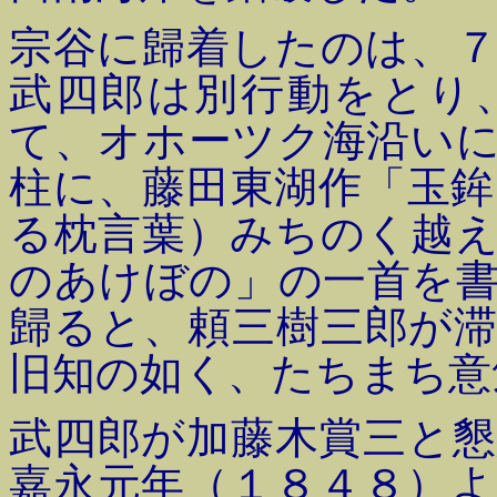
宗谷に歸着したのは、
武四郎は別行動をとり
て、オホーツク海沿い
柱に、藤田東湖作「玉
る枕言葉）みちのく越
のあけぼの」の一首を
歸ると、頼三樹三郎が
旧知の如く、たちまち意
武四郎が加藤木賞三と
嘉永元年（１８４８）