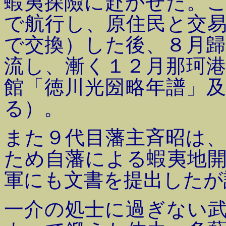
蝦夷探險に赴かせた。
で航行し、原住民と交
で交換）した後、８月
流し、漸く１２月那珂
館「徳川光圀略年譜」
る）。
また９代目藩主斉昭は
ため自藩による蝦夷地
軍にも文書を提出したが
一介の処士に過ぎない