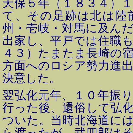
天保５年（１８３４）
て、その足跡は北は陸
州・壱岐・対馬に及ん
出家し、平戸では住職
４３）たまたま長崎の
方面へのロシア勢力進
決意した。
翌弘化元年、１０年振
行った後、還俗して弘
ついた。当時北海道に
ら渡ったが、武四郎は