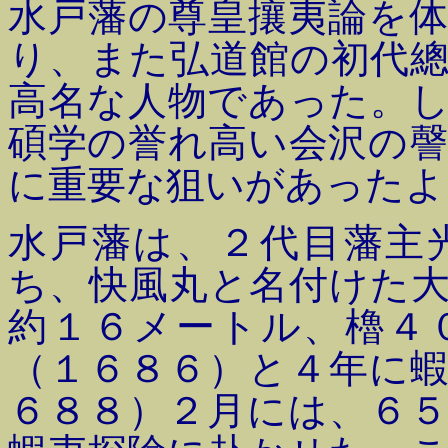
水戸藩の尊皇攘夷論を
り、また弘道館の初代
高名な人物であった。
碩学の誉れ高い会沢の
に重要な狙いがあったよ
水戸藩は、２代目藩主
ち、快風丸と名付けた
約１６メートル、櫓４
（１６８６）と４年に
６８８）２月には、６