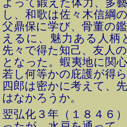
よって鍛えた体力、多
し、和歌は佐々木信綱
父鼎保に学び、骨董の
えるに、魅力ある人柄
先々で得た知己、友人
となった。蝦夷地に関
若し何等かの庇護が得
四郎は密かに考えて、
はなかろうか。
翌弘化３年（１８４６
ったが、水戸を通って