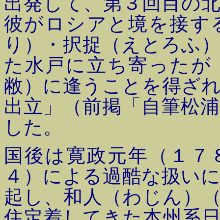
出発して、第３回目の
彼がロシアと境を接す
り）・択捉（えとろふ
た水戸に立ち寄ったが
敝）に逢うことを得ざ
出立」（前掲「自筆松
した。
国後は寛政元年（１７
４）による過酷な扱い
起し、和人（わじん）
住定着してきた本州系