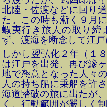
北陸・佐渡などに回り
た。この時も漸く９月
蝦夷行き旅人の取り締
ず、渡海を断念して江戸
しかし翌弘化２年（１
は江戸を出発、再び鰺
地で懇意となった人々
人の持ち船に乗船を許
海道踏破の旅に出たが
く、行動範囲が嚴しく