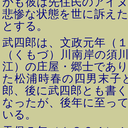
かも彼は先住民のアイ
悲惨な状態を世に訴え
とする。
武四郎は、文政元年（
（くもづ）川南岸の須
江）の庄屋・郷士であ
た松浦時春の四男末子
郎、後に武四郎とも書
なったが、後年に至っ
いる。