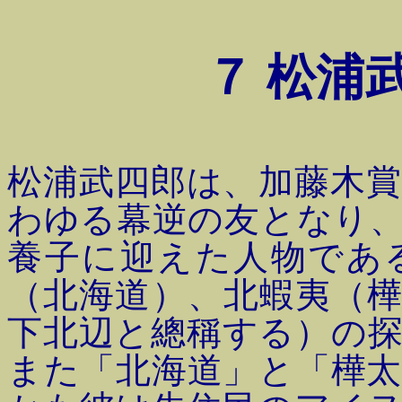
７
松浦武
松浦武四郎は、加藤木
わゆる幕逆の友となり
養子に迎えた人物であ
（北海道）、北蝦夷（
下北辺と總稱する）の
また「北海道」と「樺