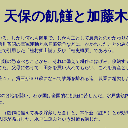
２
天保の飢饉と加藤木
いる。しかし何れも簡単で、しかも主として農業とのかかわり
徳川斉昭の雪冤運動と水戸藩党争などに、かかわったことのみ
一
で引用した「桂村郷土誌」及び「桂史概要」であろう。
飢饉の恐るべきことから、それに備えて耕作にはげみ、倹約す
てた。父母に乞うて、田畑を買い入れてもらい、これを資産と
註４）。賞三が３０歳になって故郷を離れる迄、農業に精励し
本の各地を襲い、わが国は全国的な飢饉に苦しんだ。水戸藩領
た。
）（凶作に備えて稗を貯蔵した倉）と、常平倉（註５）とが効
八郎が協力した、水戸に運ぶという対策も講じた。