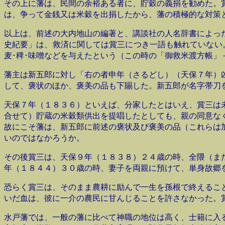
その上に藩は、民間の余裕ある者に、貯穀の義捐を勧めた。
は、争って金銭又は米穀を出捐したから、藩の積極的な対策
以上は、前述の大内地山の編著と、講談社の人名辞書によっ
史紀要」は、救済に関しては賞三につき一語も触れていない
麦･稗･味噌などを与えたという（この時の「御救米渡方帳」
藩主は新五郎に対し「右の者申年（さるどし）（天保７年）
して、褒状のほか、褒美の品も下賜した。新五郎が名字帯刀
天保７年（１８３６）といえば、分家したとはいえ、賞三は
合せて）貯蔵の米穀類供出を提唱したとしても、親の同意な
故にこそ藩は、新五郎に前述の褒状及び褒美の品（これらは
いのではなかろうか。
その後賞三は、天保９年（１８３８）２４歳の時、全隈（ま
年（１８４４）３０歳の時、妻子を両親に預けて、単身故郷
恐らく賞三は、そのまま農耕に励んで一生を孫根で終えるこ
いだ血は、彼に一介の農民に甘んじることを許さなかった。
水戸藩では、一般の藩に比べて神職の地位は高く、士籍に入