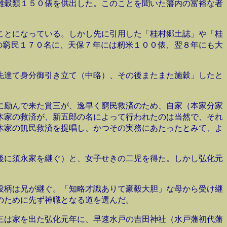
雑穀類１５０俵を供出した。このことを聞いた藩内の富裕な者
ことになっている。しかし先に引用した「桂村郷土誌」や「桂
の窮民１７０名に、天保７年には籾米１００俵、翌８年にも大
先達て身分御引き立て（中略）、その後またまた施穀」したと
に励んで来た賞三が、逸早く窮民救済のため、自家（本家分家
木家の救済が、新五郎の名によって行われたのは当然で、それ
木家の飢民救済を提唱し、かつその実務にあたったとみて、よ
後に須永家を継ぐ）と、女子せきの二児を得た。しかし弘化元
役柄は兄が継ぐ。「知略才識ありて豪毅大胆」な母から受け継
のために先ず神職となる道を選んだ。
三は家を出た弘化元年に、早速水戸の吉田神社（水戸藩初代藩