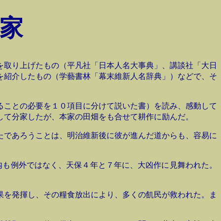
家
を取り上げたもの（平凡社「日本人名大事典」、講談社「大日
を紹介したもの（学藝書林「幕末維新人名辞典」）などで、そ
ることの必要を１０項目に分けて説いた書）を読み、感動して
して分家したが、本家の田畑をも合せて耕作に励んだ。
たであろうことは、明治維新後に彼が進んだ道からも、容易に
内も例外ではなく、天保４年と７年に、大凶作に見舞われた。
果を発揮し、その糧食放出により、多くの飢民が救われた。ま