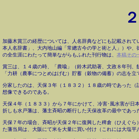
加藤木賞三の経歴については、人名辞典などにも記載されて
本人名辞書」、大内地山編「常總古今の学と術と人」）や、
の全生涯にわたって簡単ながらもふれた刊行物は、
本稿その
賞三は、１４歳の時、「農喩」（鈴木武助著、文政８年刊、
「力耕（農事につとめはげむ）貯蓄（穀物の備蓄）の志を立
分家したのは、天保３年（１８３２）１８歳の時であった（
想像できるのである。
天保４年（１８３３）から７年にかけて、冷害･風水害が日
折しも水戸藩は、藩主斉昭の断行した天保改革の最中であっ
天保７年の場合、斉昭が天保２年に復興した稗倉（ひえぐら
た藩当局は、大阪にて米を大量に買い付け（これには大塩平