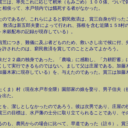
賞三は、率先これに応じて籾米（もみごめ）１００俵、ついで
と相俟って、水戸領内では餓死する者がなかった。
たのであるが、これらによると窮民救済は、賞三自身が行った
。救済は新五郎夫妻によって行われ、孫根を含む近隣１５ｶ村
－米穀配布の記録が現存している）。
凶荒につき、難儀に及ぶ者どものため、救いさし出で候に付、
を許されたのは、窮民救済を賞してのこととみてよかろう。
未だ２２歳の独身であった。「農喩」に感動し、「力耕貯蓄」
くして実行できるものではない。まして父は庄屋である。加藤
加藤木家に現存している）を、与えたのであった。賞三は加藤
たくま）村（現在水戸市全隈）園部家の娘を娶り、男子信夫（
を出た。
とを、潔しとしなかったのであろう。彼は次男であり、庄屋の
賞三の目標は、水戸藩の士分に取り立てられることであり、そ
るのも、農民からの場合に比べて、早道であった（註６）。賞