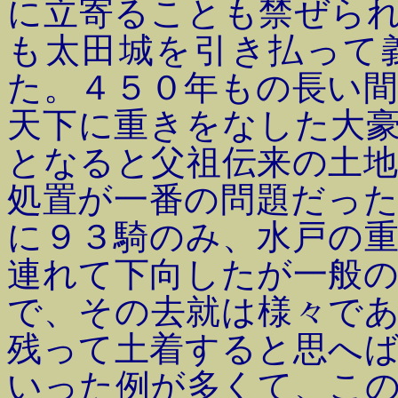
に立寄ることも禁ぜら
も太田城を引き払って
た。４５０年もの長い
天下に重きをなした大
となると父祖伝来の土
処置が一番の問題だっ
に９３騎のみ、水戸の
連れて下向したが一般
で、その去就は様々で
残って土着すると思へ
いった例が多くて、こ