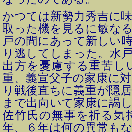
かつては新勢力秀吉に
取った機を見るに敏な
戸の間にあって新しい
り逃してしまった。水
出方を憂慮する重苦し
重、義宣父子の家康に
り戦後直ちに義重が隠
まで出向いて家康に謁
佐竹氏の無事を祈る気
年、６年は何の異常も