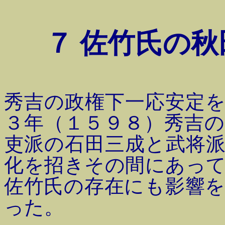
７ 佐竹氏の秋
秀吉の政権下一応安定
３年（１５９８）秀吉
吏派の石田三成と武将
化を招きその間にあっ
佐竹氏の存在にも影響
った。