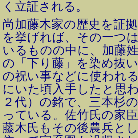
く立証される。
尚加藤木家の歴史を証
を挙げれば、その一つ
いるものの中に、加藤
の「下り藤」を染め抜
の祝い事などに使われ
にいた頃入手したと思
２代）の銘で、三本杉
っている。佐竹氏の家
藤木氏もその後農兵と