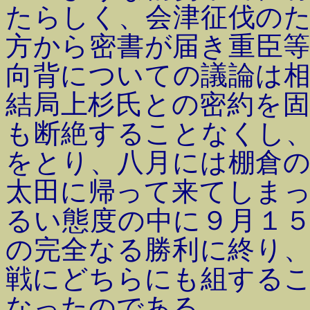
たらしく、会津征伐の
方から密書が届き重臣
向背についての議論は
結局上杉氏との密約を
も断絶することなくし
をとり、八月には棚倉
太田に帰って来てしま
るい態度の中に９月１
の完全なる勝利に終り
戦にどちらにも組する
なったのである。