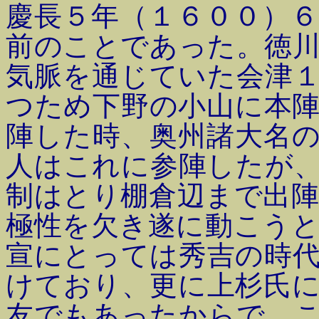
慶長５年（１６００）
前のことであった。徳
気脈を通じていた会津
つため下野の小山に本
陣した時、奥州諸大名
人はこれに参陣したが
制はとり棚倉辺まで出
極性を欠き遂に動こう
宣にとっては秀吉の時
けており、更に上杉氏
友でもあったからで、