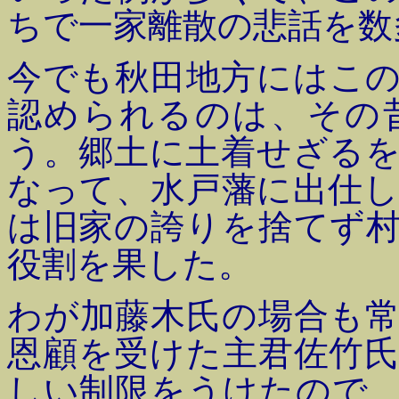
ちで一家離散の悲話を数
今でも秋田地方にはこ
認められるのは、その
う。郷土に土着せざる
なって、水戸藩に出仕
は旧家の誇りを捨てず
役割を果した。
わが加藤木氏の場合も
恩顧を受けた主君佐竹
しい制限をうけたので