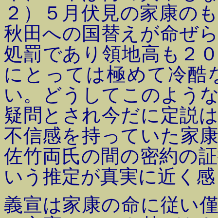
２）５月伏見の家康の
秋田への国替えが命ぜ
処罰であり領地高も２
にとっては極めて冷酷
い。どうしてこのよう
疑問とされ今だに定説
不信感を持っていた家
佐竹両氏の間の密約の
いう推定が真実に近く感
義宣は家康の命に従い