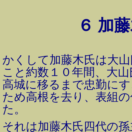
６
加藤
かくして加藤木氏は大山
こと約数１０年間、大山
高城に移るまで忠勤にす
ため高根を去り、表組の
た。
それは加藤木氏四代の孫