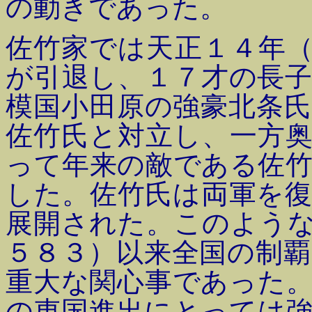
の動きであった。
佐竹家では天正１４年
が引退し、１７才の長
模国小田原の強豪北条
佐竹氏と対立し、一方
って年来の敵である佐
した。佐竹氏は両軍を
展開された。このよう
５８３）以来全国の制
重大な関心事であった
の東国進出にとっては