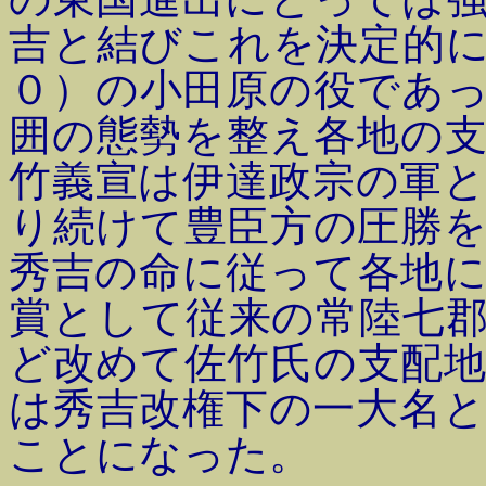
吉と結びこれを決定的
０）の小田原の役であ
囲の態勢を整え各地の
竹義宣は伊達政宗の軍
り続けて豊臣方の圧勝
秀吉の命に従って各地
賞として従来の常陸七
ど改めて佐竹氏の支配
は秀吉改権下の一大名
ことになった。