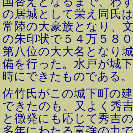
国替えとなるまで、わ
の居城として栄え同氏
常陸の大豪族となり、
の朱印状で５４万５８
第八位の大大名となり
備を行った。水戸が城
時にできたものである。
佐竹氏がこの城下町の
できたのも、又よく秀
と徴発にも応じて秀吉
多年にわたる富強の力