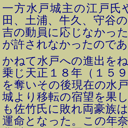
一方水戸城主の江戸氏
田、土浦、牛久、守谷
吉の動員に応じなかっ
が許されなかったのであ
かねて水戸への進出を
乗じ天正１８年（１５
を奪いその後現在の水
城より移転の宿望を果
も佐竹氏に敗れ両豪族
運命となった。この年