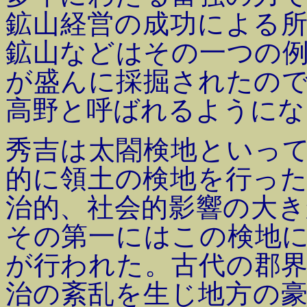
鉱山経営の成功による
鉱山などはその一つの
が盛んに採掘されたの
高野と呼ばれるようにな
秀吉は太閤検地といっ
的に領土の検地を行っ
治的、社会的影響の大
その第一にはこの検地
が行われた。古代の郡
治の紊乱を生じ地方の