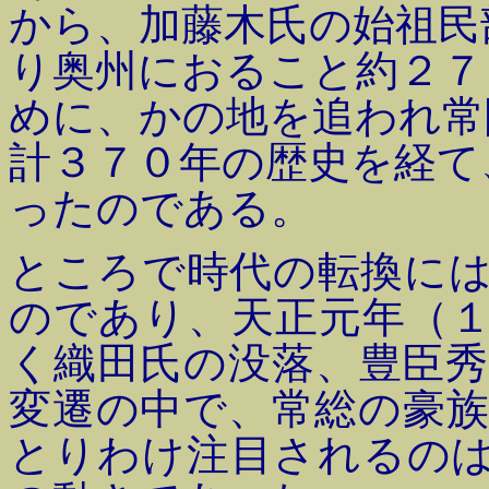
から、加藤木氏の始祖民
り奥州におること約２７
めに、かの地を追われ常
計３７０年の歴史を経て
ったのである。
ところで時代の転換に
のであり、天正元年（
く織田氏の没落、豊臣
変遷の中で、常総の豪
とりわけ注目されるの