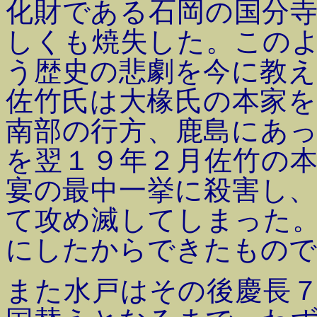
化財である石岡の国分
しくも焼失した。この
う歴史の悲劇を今に教
佐竹氏は大椽氏の本家
南部の行方、鹿島にあ
を翌１９年２月佐竹の
宴の最中一挙に殺害し
て攻め滅してしまった
にしたからできたもので
また水戸はその後慶長