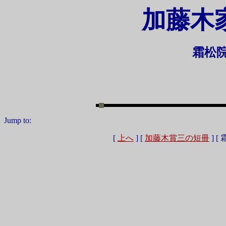
加藤木
霜
松
Jump to:
[
上へ
]
[
加藤木賞三の短冊
]
[