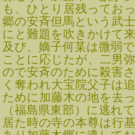
も、ひとり居残ってお
郷の安斉但馬という武
にと難題を吹きかけて
及び、嫡子何某は微弱
ことに応じたが、二男
ので安斉のために殺害
く奪われ大宝院父子は
ために加藤木の地を去
（福島県東部）に逃れ
居た時の寺の本尊は行