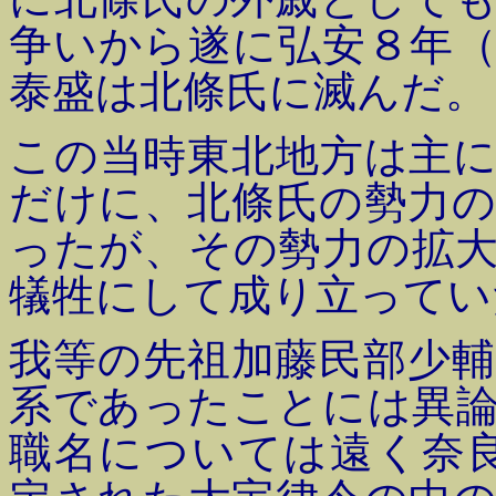
争いから遂に弘安８年（
泰盛は北條氏に滅んだ。
この当時東北地方は主
だけに、北條氏の勢力
ったが、その勢力の拡
犠牲にして成り立ってい
我等の先祖加藤民部少
系であったことには異
職名については遠く奈良