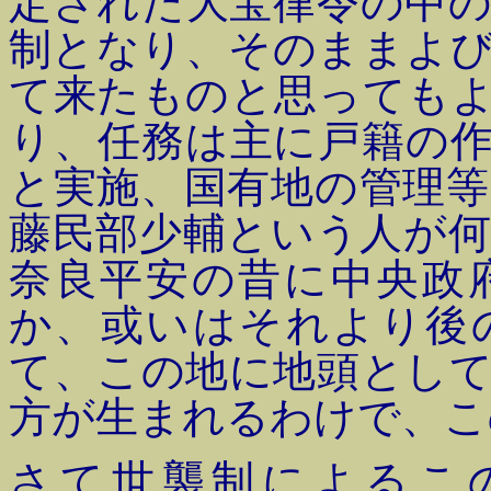
定された大宝律令の中
制となり、そのままよ
て来たものと思っても
り、任務は主に戸籍の
と実施、国有地の管理
藤民部少輔という人が
奈良平安の昔に中央政
か、或いはそれより後
て、この地に地頭とし
方が生まれるわけで、こ
さて世襲制によるこ