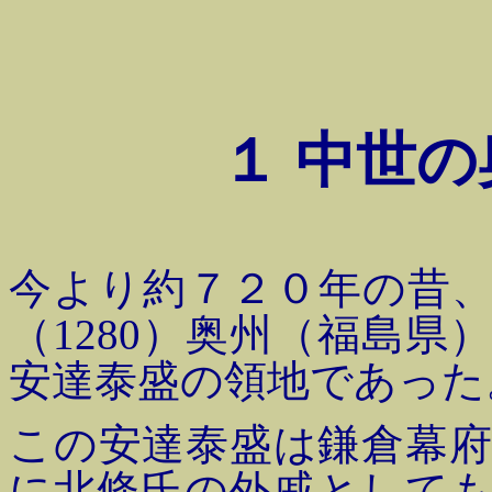
１ 中世の
今より約７２０年の昔
（1280）奥州（福島
安達泰盛の領地であった
この安達泰盛は鎌倉幕
に北條氏の外戚として