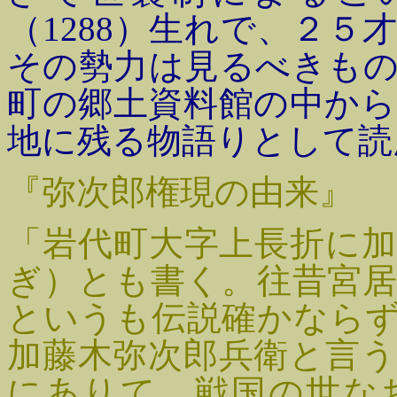
（1288）生れで、２
その勢力は見るべきも
町の郷土資料館の中か
地に残る物語りとして読
『弥次郎権現の由来』
「岩代町大字上長折に
ぎ）とも書く。往昔宮
というも伝説確かならず
加藤木弥次郎兵衛と言
にありて、戦国の世な