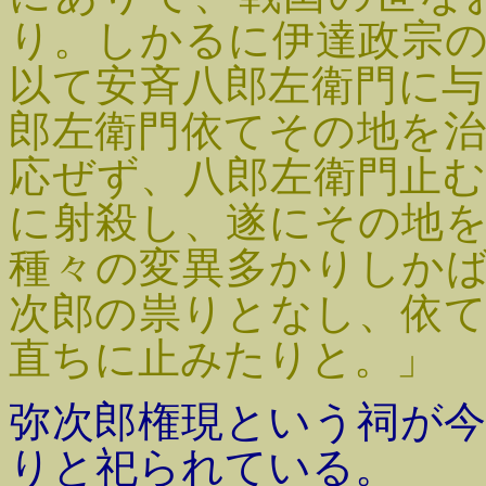
り。しかるに伊達政宗
以て安斉八郎左衛門に
郎左衛門依てその地を
応ぜず、八郎左衛門止
に射殺し、遂にその地
種々の変異多かりしか
次郎の祟りとなし、依
直ちに止みたりと。」
弥次郎権現という祠が
りと祀られている。