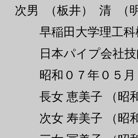
次男 （板井） 清 （
早稲田大学理工科機
日本パイプ会社技師
昭和０７年０５月 
長女 恵美子 （昭和
次女 寿美子 （昭和